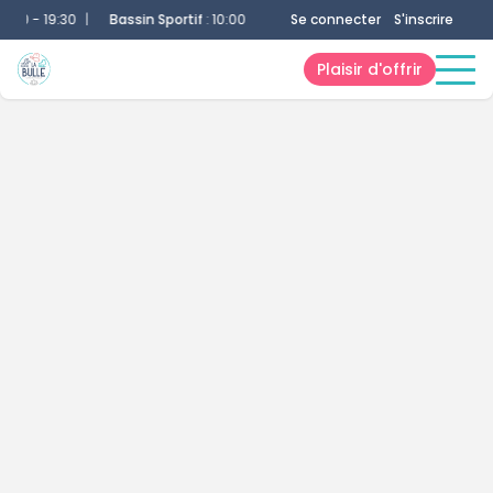
9:30
|
Bassin Sportif
:
10:00 - 19:30
|
Toboggan
Se connecter
:
10:30 - 19:00
S'inscrire
|
Rivi
Plaisir d'offrir