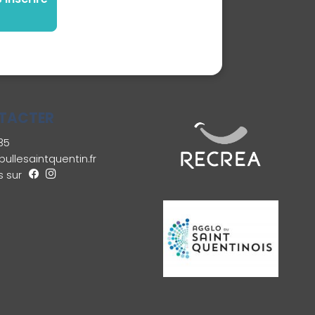
TACTER
35
ullesaintquentin.fr
 sur