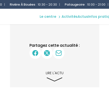
planning
fitness
Rivière À Bouées
:
10:30 - 20:30
|
Pataugeoire
:
10:00 - 21:00
|
B
accès &
patinoire
contact
le centre
activités
actus
infos prati
séminaire
règles
Partagez cette actualité :
LIRE L'ACTU