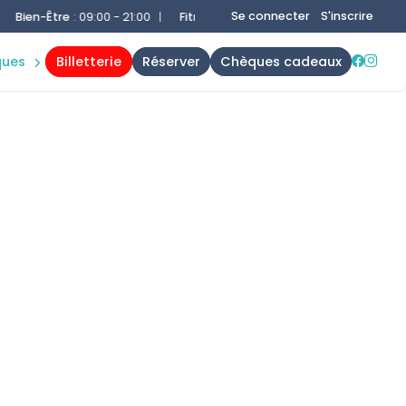
s
Se connecter
S'inscrire
ien-Être
:
09:00 - 21:00
|
Fitness
:
09:00 - 21:00
|
Solarium
:
09:00 -
ques
billetterie
réserver
chèques cadeaux