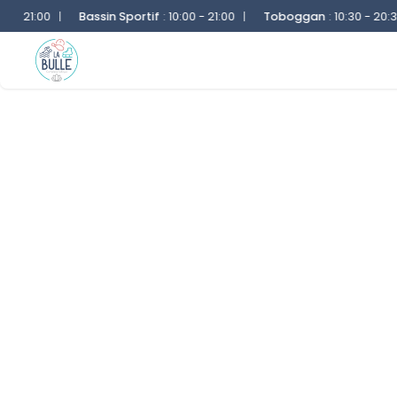
 21:00
|
Bassin Sportif
:
10:00 - 21:00
|
Toboggan
:
10:30 - 20:30
|